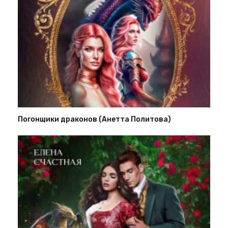
Погонщики драконов (Анетта Политова)