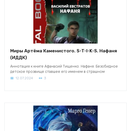
Миры Артёма Каменистого. S-T-I-K-S. Нафаня
(ИДДК)
Аннотация к книге Афанасий Тищенко. Нафаня. Безобидное
детское прозвище ставшее его именем в страшном
12.07.2024
3