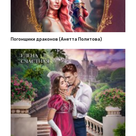
Погонщики драконов (Анетта Политова)