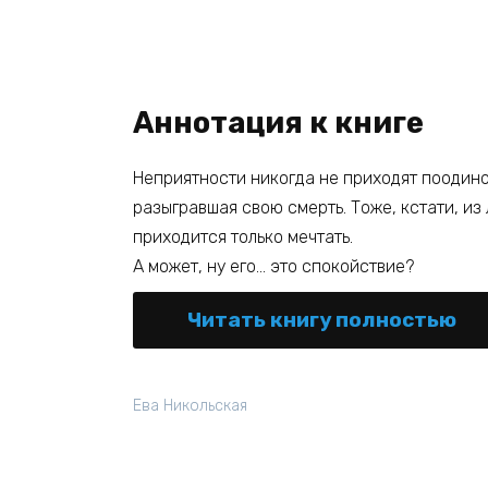
Аннотация к книге
Неприятности никогда не приходят поодино
разыгравшая свою смерть. Тоже, кстати, из
приходится только мечтать.
А может, ну его… это спокойствие?
Читать книгу полностью
Ева Никольская