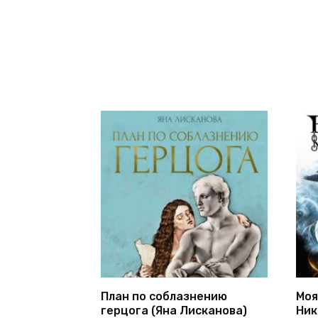
План по соблазнению
Моя
герцога (Яна Лисканова)
Ник