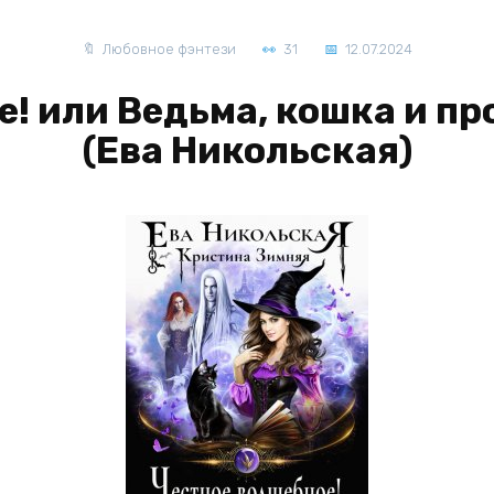
Любовное фэнтези
31
12.07.2024
! или Ведьма, кошка и п
(Ева Никольская)