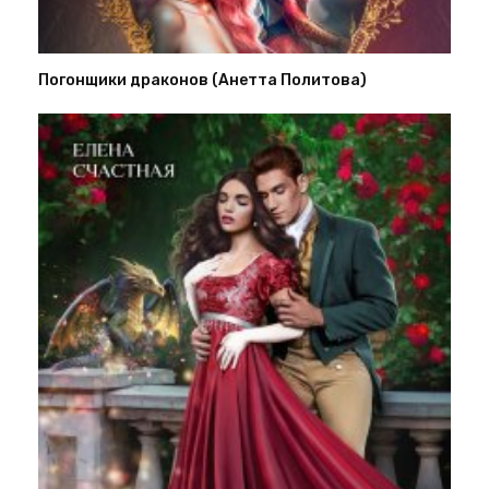
Погонщики драконов (Анетта Политова)