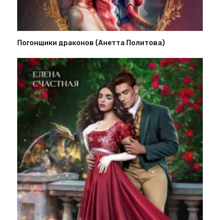
Погонщики драконов (Анетта Политова)