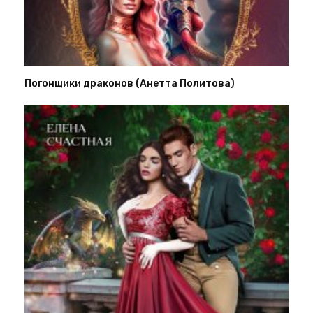
Погонщики драконов (Анетта Политова)