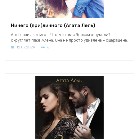
Ничего (при)личного (Агата Лель)
Аннотация к книге – Что-что вы с Эдиком задумали? –
округляет глаза Алёна. Она не просто удивлена – ошарашена.
12.07.2024
6