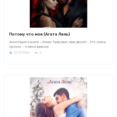
Потому что моя (Агата Лель)
Аннотация к книге – Ильяс Таирович, вам звонят… Это очень
срочно. – У меня важное
12.07.2024
6