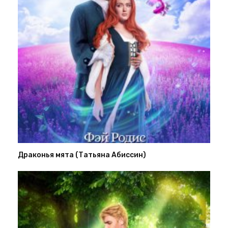
Драконья мята (Татьяна Абиссин)