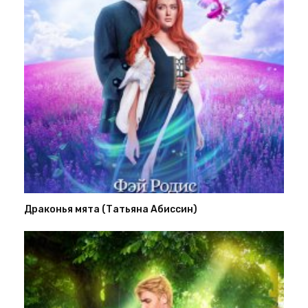
Драконья мята (Татьяна Абиссин)