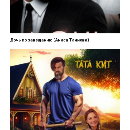
Дочь по завещанию (Аниса Таниева)