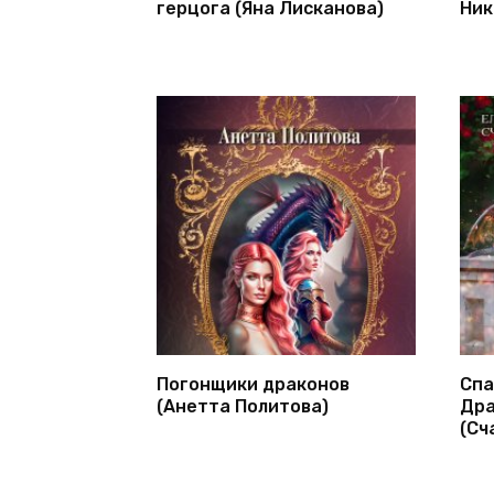
герцога (Яна Лисканова)
Ник
Погонщики драконов
Спа
(Анетта Политова)
Дра
(Сч