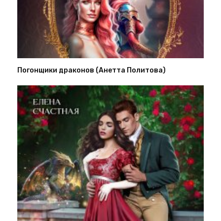
Погонщики драконов (Анетта Политова)