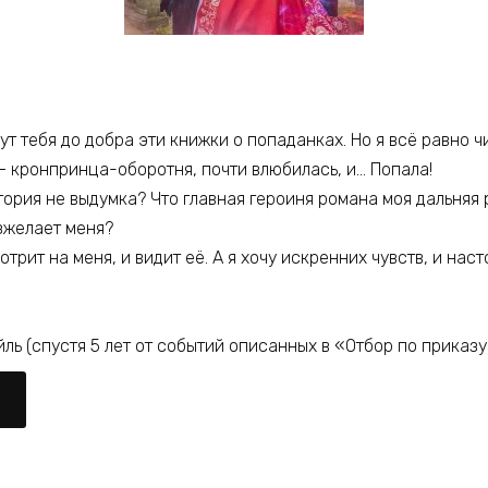
ут тебя до добра эти книжки о попаданках. Но я всё равно ч
 кронпринца-оборотня, почти влюбилась, и… Попала!
тория не выдумка? Что главная героиня романа моя дальняя
зжелает меня?
отрит на меня, и видит её. А я хочу искренних чувств, и нас
ль (спустя 5 лет от событий описанных в «Отбор по приказу