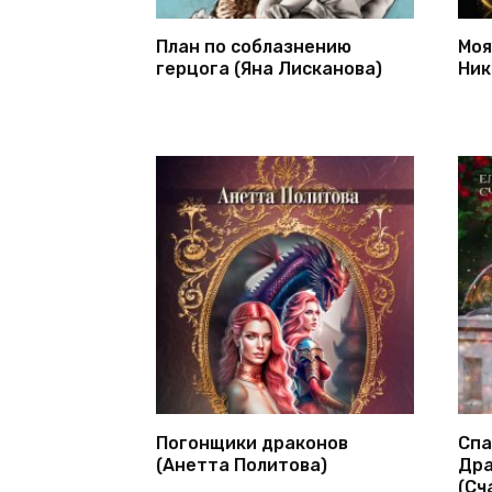
План по соблазнению
Моя
герцога (Яна Лисканова)
Ник
Погонщики драконов
Спа
(Анетта Политова)
Дра
(Сч