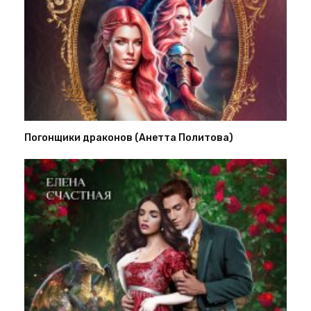
Погонщики драконов (Анетта Политова)