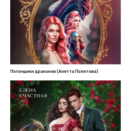
Погонщики драконов (Анетта Политова)