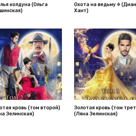
лья колдуна (Ольга
Охота на ведьму ☬ (Диа
шинская)
Хант)
отая кровь (том второй)
Золотая кровь (том трет
на Зелинская)
(Ляна Зелинская)