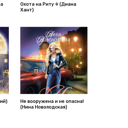
на
Охота на Риту ☬ (Диана
Хант)
ий)
Не вооружена и не опасна!
(Нина Новолодская)