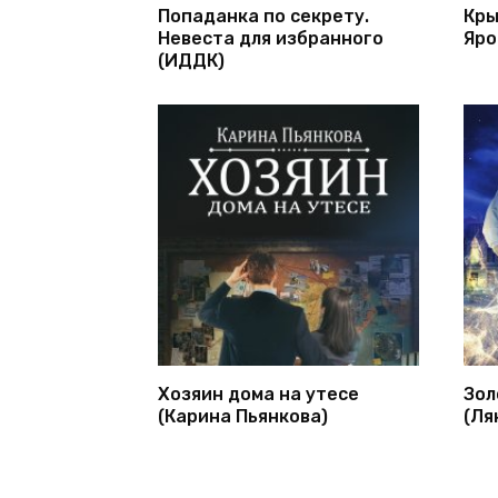
Попаданка по секрету.
Кры
Невеста для избранного
Яро
(ИДДК)
Хозяин дома на утесе
Зол
(Карина Пьянкова)
(Ля