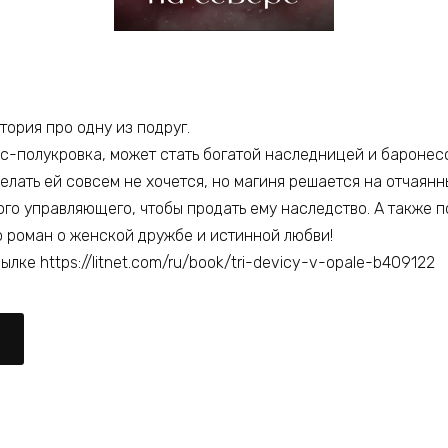
тория про одну из подруг.
ис-полукровка, может стать богатой наследницей и баронес
елать ей совсем не хочется, но магиня решается на отчаянн
го управляющего, чтобы продать ему наследство. А также п
о роман о женской дружбе и истинной любви!
лке https://litnet.com/ru/book/tri-devicy-v-opale-b409122