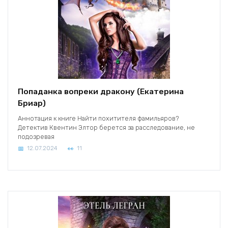
Попаданка вопреки дракону (Екатерина
Бриар)
Аннотация к книге Найти похитителя фамильяров?
Детектив Квентин Элтор берется за расследование, не
подозревая
12.07.2024
11