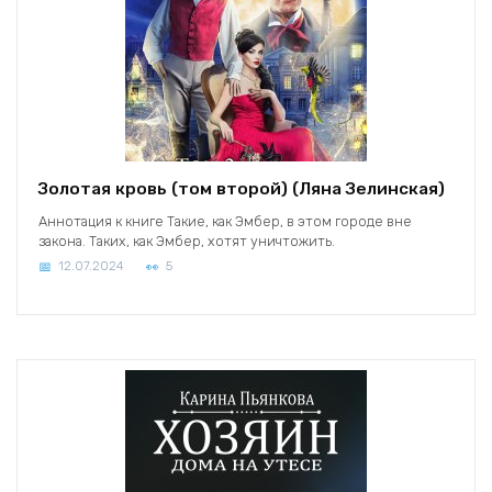
Золотая кровь (том второй) (Ляна Зелинская)
Аннотация к книге Такие, как Эмбер, в этом городе вне
закона. Таких, как Эмбер, хотят уничтожить.
12.07.2024
5