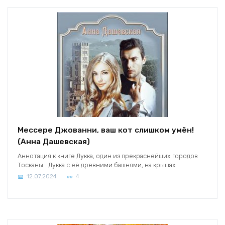
Мессере Джованни, ваш кот слишком умён!
(Анна Дашевская)
Аннотация к книге Лукка, один из прекраснейших городов
Тосканы… Лукка с её древними башнями, на крышах
12.07.2024
4