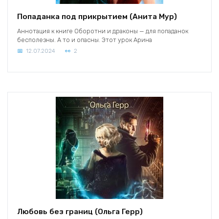
Попаданка под прикрытием (Анита Мур)
Аннотация к книге Оборотни и драконы — для попаданок
бесполезны. А то и опасны. Этот урок Арина
12.07.2024
2
Любовь без границ (Ольга Герр)