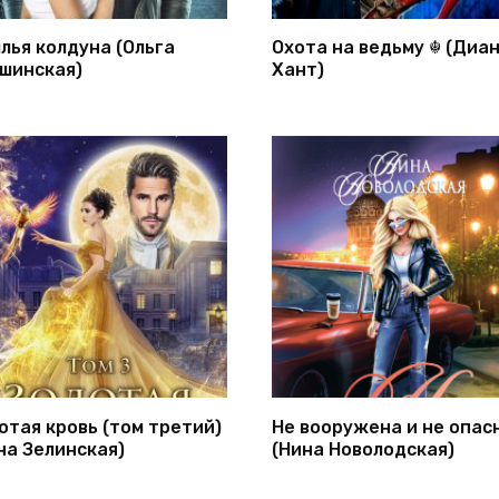
лья колдуна (Ольга
Охота на ведьму ☬ (Диа
шинская)
Хант)
отая кровь (том третий)
Не вооружена и не опас
на Зелинская)
(Нина Новолодская)