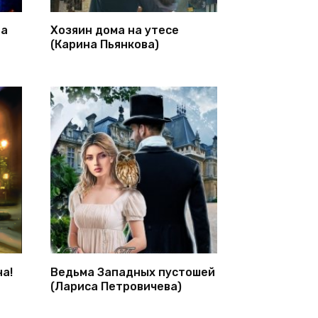
на
Хозяин дома на утесе
(Карина Пьянкова)
на!
Ведьма Западных пустошей
(Лариса Петровичева)