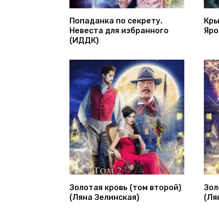
Попаданка по секрету.
Кры
Невеста для избранного
Яро
(ИДДК)
Золотая кровь (том второй)
Зол
(Ляна Зелинская)
(Ля