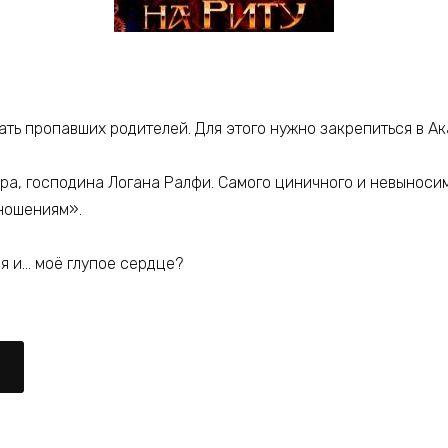
ть пропавших родителей. Для этого нужно закрепиться в Ака
ра, господина Логана Ралфи. Самого циничного и невыносимог
тношениям».
ня и… моё глупое сердце?