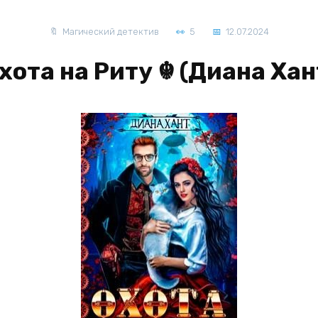
Магический детектив
5
12.07.2024
хота на Риту ☬ (Диана Хан