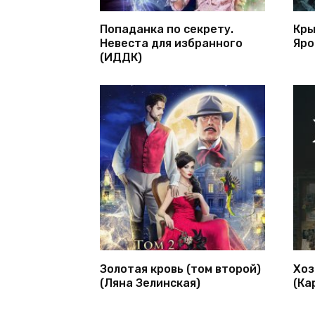
Попаданка по секрету.
Кры
Невеста для избранного
Яро
(ИДДК)
Золотая кровь (том второй)
Хоз
(Ляна Зелинская)
(Ка