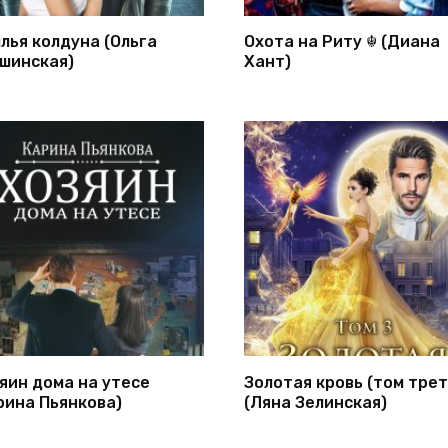
лья колдуна (Ольга
Охота на Риту ☬ (Диана
шинская)
Хант)
яин дома на утесе
Золотая кровь (том трет
рина Пьянкова)
(Ляна Зелинская)