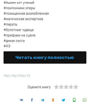
#ёшкин кот ученый
#поклонники оперы
#похищенная возлюбленная
#магическая экспертиза
#пираты
#болотные чудища
#призраки на сцене
#дикая охота
#ХЭ
Читать книгу полностью
Мару Мар (Мару М)
Оцените книгу