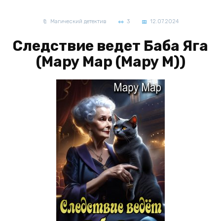
Магический детектив
3
12.07.2024
Следствие ведет Баба Яга
(Мару Мар (Мару М))