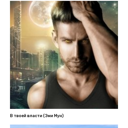
В твоей власти (Эми Мун)