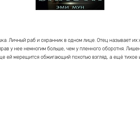
ка. Личный раб и охранник в одном лице. Отец называет их
прав у нее немногим больше, чем у пленного оборотня. Лиш
аще ей мерещится обжигающий похотью взгляд, а ещё тихое и