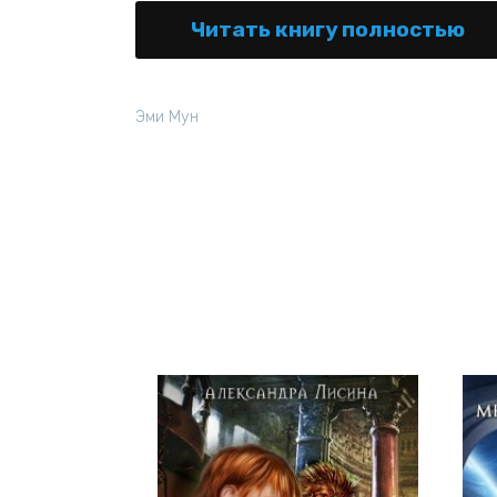
Читать книгу полностью
Эми Мун