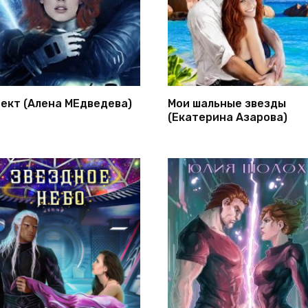
ект (Алена МЕдведева)
Мои шальные звезды
(Екатерина Азарова)