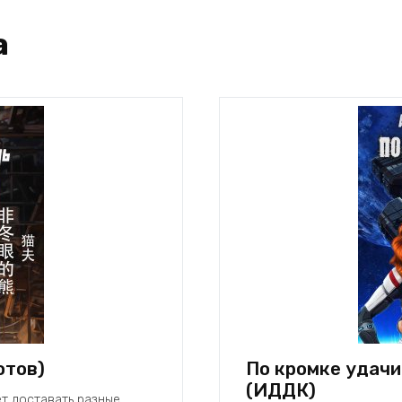
а
отов)
По кромке удачи.
(ИДДК)
ет доставать разные