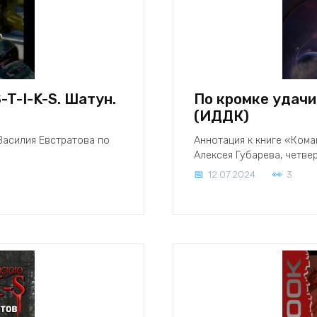
T-I-K-S. Шатун.
По кромке удачи.
(ИДДК)
Василия Евстратова по
Аннотация к книге «Кома
Алексея Губарева, четве
12.07.2024
3