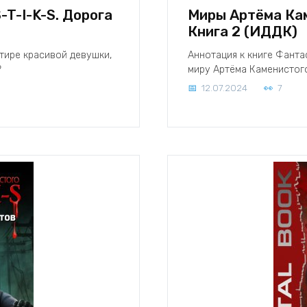
T-I-K-S. Дорога
Миры Артёма Кам
Книга 2 (ИДДК)
ртире красивой девушки,
Аннотация к книге Фанта
?
миру Артёма Каменистог
12.07.2024
7