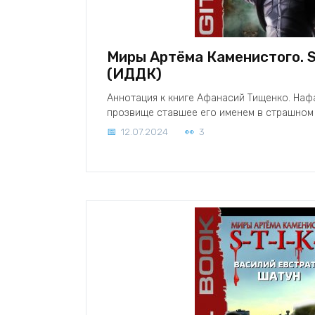
Миры Артёма Каменистого. S
(ИДДК)
Аннотация к книге Афанасий Тищенко. Наф
прозвище ставшее его именем в страшном
12.07.2024
3