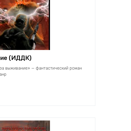
ние (ИДДК)
а за выживание» — фантастический роман
анр