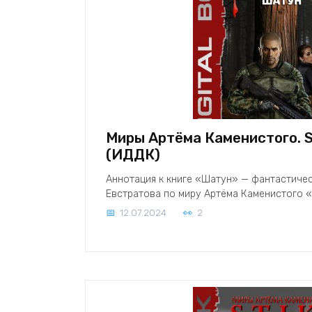
Миры Артёма Каменистого. S
(ИДДК)
Аннотация к книге «Шатун» — фантастиче
Евстратова по миру Артёма Каменистого «
12.07.2024
2