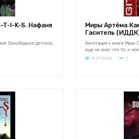
-T-I-K-S. Нафаня
Миры Артёма Кам
Гаситель (ИДДК
аня. Безобидное детское
Аннотация к книге Иван 
еще не знал что то, к че
12.07.2024
2