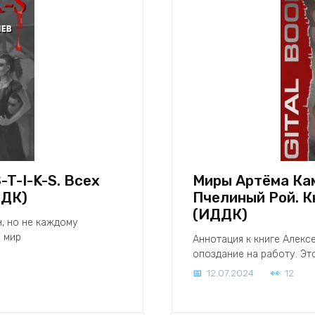
T-I-K-S. Всех
Миры Артёма Кам
ДДК)
Пчелиный Рой. К
(ИДДК)
н, но не каждому
й мир
Аннотация к книге Алекс
опоздание на работу. Эт
12.07.2024
12