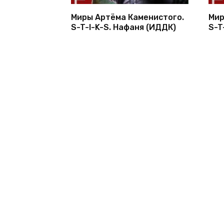
Миры Артёма Каменистого.
Мир
S-T-I-K-S. Нафаня (ИДДК)
S-T
© 2026 1bookva.ru