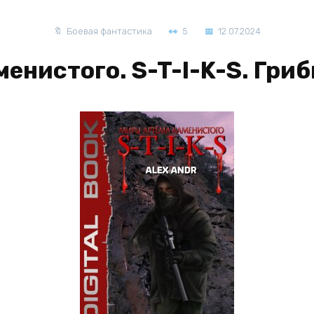
Боевая фантастика
5
12.07.2024
енистого. S-T-I-K-S. Гриб