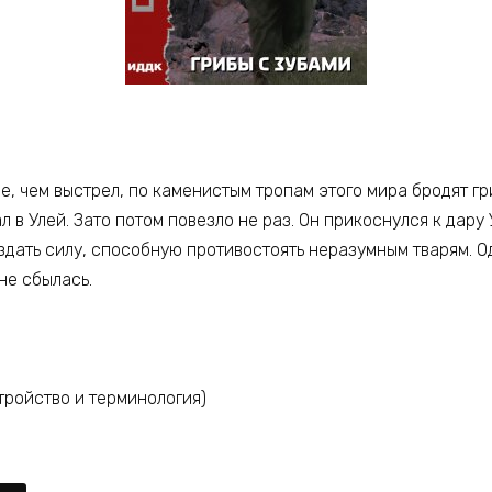
е, чем выстрел, по каменистым тропам этого мира бродят гр
л в Улей. Зато потом повезло не раз. Он прикоснулся к дару 
дать силу, способную противостоять неразумным тварям. Од
не сбылась.
тройство и терминология)