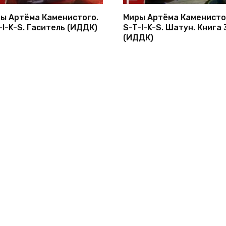
ы Артёма Каменистого.
Миры Артёма Каменисто
-I-K-S. Гаситель (ИДДК)
S-T-I-K-S. Шатун. Книга 
(ИДДК)