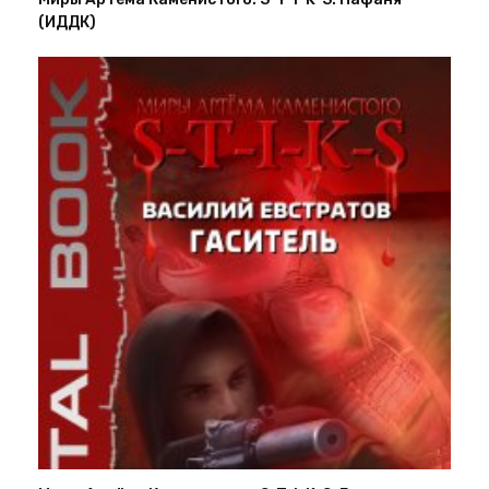
Миры Артёма Каменистого. S-T-I-K-S. Нафаня
(ИДДК)