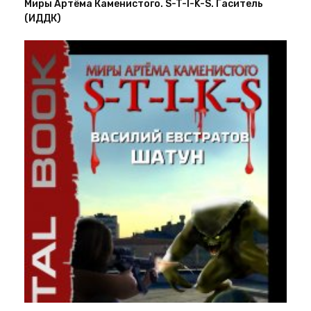
Миры Артёма Каменистого. S-T-I-K-S. Гаситель
(ИДДК)