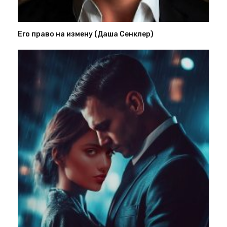
Его право на измену (Даша Сенклер)