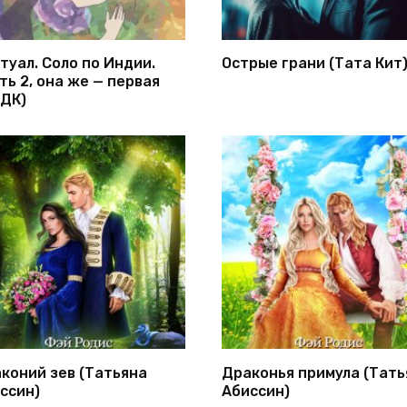
туал. Соло по Индии.
Острые грани (Тата Кит
ть 2, она же — первая
ДК)
коний зев (Татьяна
Драконья примула (Тать
ссин)
Абиссин)