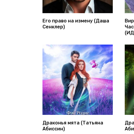
Его право на измену (Даша
Вир
Сенклер)
Час
(ИД
Драконья мята (Татьяна
Дра
Абиссин)
Аби