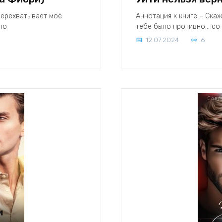
 перехватывает моё
Аннотация к книге – Скаж
ло
тебе было противно… со 
12.07.2024
6