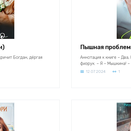
и)
Пышная проблем
кричит Богдан, дёргая
Аннотация к книге – Два
физрук. – Я – Мышкина! –
12.07.2024
1