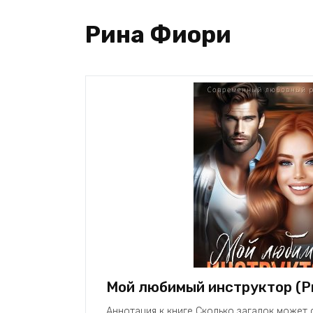
Рина Фиори
Мой любимый инструктор (Р
Аннотация к книге Сколько загадок может 