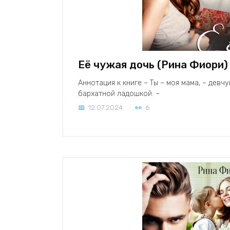
Её чужая дочь (Рина Фиори)
Аннотация к книге – Ты – моя мама, – девч
бархатной ладошкой. –
12.07.2024
6