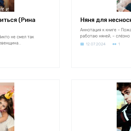
иться (Рина
Няня для неснос
Аннотация к книге – Пожа
работаю няней, – слёзно
Никто не смел так
ревенщина…
12.07.2024
1