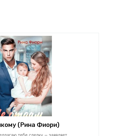
икому (Рина Фиори)
редлагаю тебе сделку — заявляет