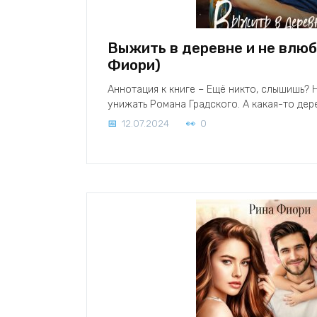
Выжить в деревне и не влюб
Фиори)
Аннотация к книге – Ещё никто, слышишь? 
унижать Романа Градского. А какая-то де
12.07.2024
0