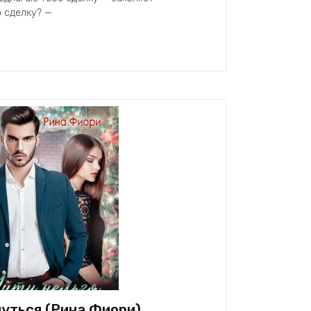
 сделку? —
нуться (Рина Фиори)