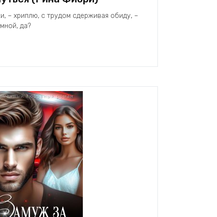
и, – хриплю, с трудом сдерживая обиду, –
мной, да?