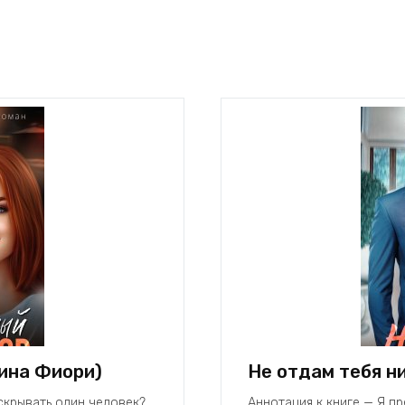
ина Фиори)
Не отдам тебя н
скрывать один человек?
Аннотация к книге — Я п