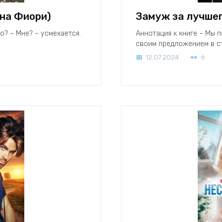
на Фиори)
Замуж за лучшег
о? – Мне? – усмехается.
Аннотация к книге – Мы п
своим предложением в с
12.07.2024
6