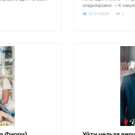
хладнокровно. — К-какую
12.07.2024
1
а Фиори)
Уйти нельзя вер