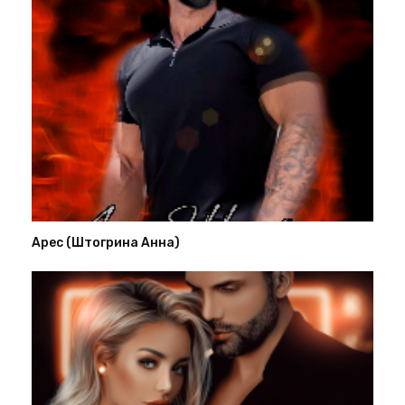
Арес (Штогрина Анна)