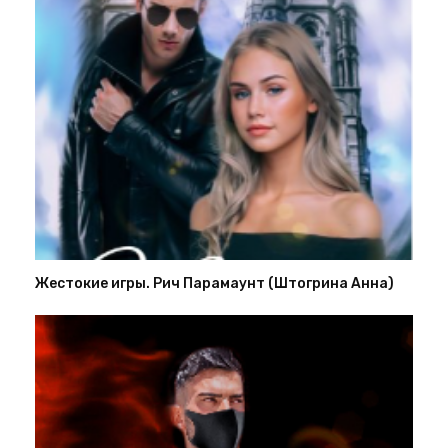
Жестокие игры. Рич Парамаунт (Штогрина Анна)