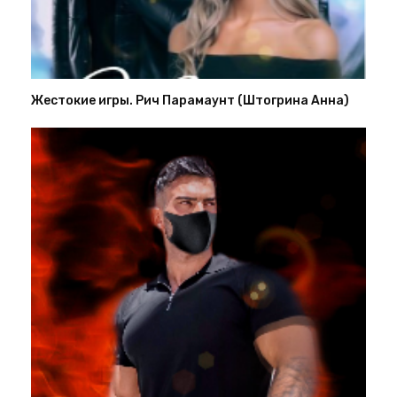
Жестокие игры. Рич Парамаунт (Штогрина Анна)