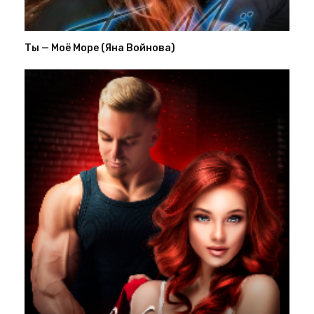
Ты — Моё Море (Яна Войнова)