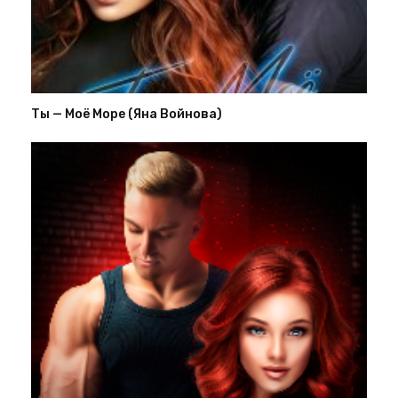
Ты — Моё Море (Яна Войнова)