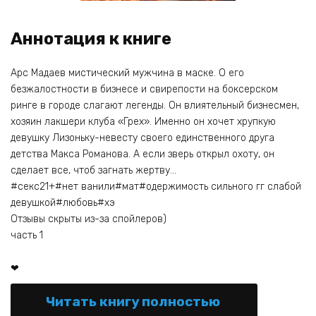
Аннотация к книге
Арс Мадаев мистический мужчина в маске. О его
безжалостности в бизнесе и свирепости на боксерском
ринге в городе слагают легенды. Он влиятельный бизнесмен,
хозяин лакшери клуба «Грех». Именно он хочет хрупкую
девушку Лизоньку-невесту своего единственного друга
детства Макса Романова. А если зверь открыл охоту, он
сделает все, чтоб загнать жертву…
#секс21+#нет ванили#мат#одержимость сильного гг слабой
девушкой#любовь#хэ
Отзывы скрыты из-за спойлеров)
часть 1
❤
Читать книгу полностью