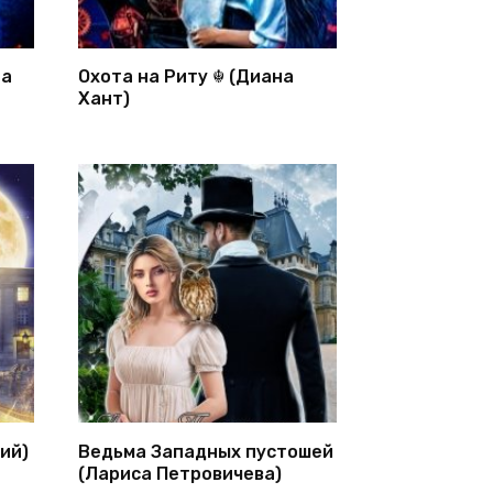
на
Охота на Риту ☬ (Диана
Хант)
ий)
Ведьма Западных пустошей
(Лариса Петровичева)