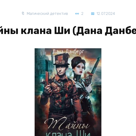
Магический детектив
2
12.07.2024
йны клана Ши (Дана Данбе