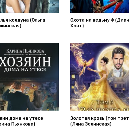
лья колдуна (Ольга
Охота на ведьму ☬ (Диа
шинская)
Хант)
яин дома на утесе
Золотая кровь (том трет
рина Пьянкова)
(Ляна Зелинская)