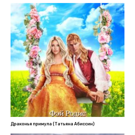
Драконья примула (Татьяна Абиссин)