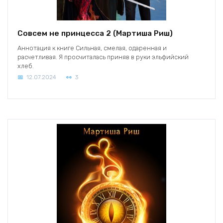
Совсем не принцесса 2 (Мартиша Риш)
Аннотация к книге Сильная, смелая, одаренная и
расчетливая. Я просчиталась приняв в руки эльфийский
хлеб.
12.07.2024
3