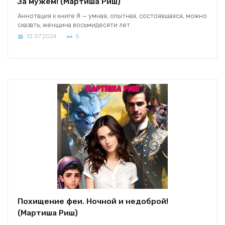
За мужем! (Мартиша Риш)
Аннотация к книге Я — умная, опытная, состоявшаяся, можно
сказать, женщина восьмидесяти лет.
12.07.2024
5
Похищение феи. Ночной и недоброй!
(Мартиша Риш)