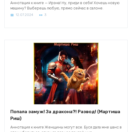
Аннотация к книге — Ирэна! Ну, приди в себя! Хочешь новую
машину? Выберешь любую, прямо сейчас в салоне.
12.07.2024
3
Попала замуж! За дракона?! Развод! (Мартиша
Риш)
Аннотация к книге Женщины могут все. Буся дала мне шанс в