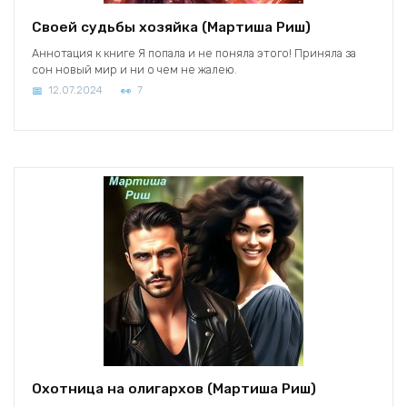
Своей судьбы хозяйка (Мартиша Риш)
Аннотация к книге Я попала и не поняла этого! Приняла за
сон новый мир и ни о чем не жалею.
12.07.2024
7
Охотница на олигархов (Мартиша Риш)