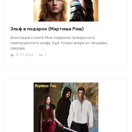
Эльф в подарок (Мартиша Риш)
Аннотация к книге Мне подарили прекрасного
неискушенного эльфа. Еще только вчера он танцевал,
сверкая
12.07.2024
1