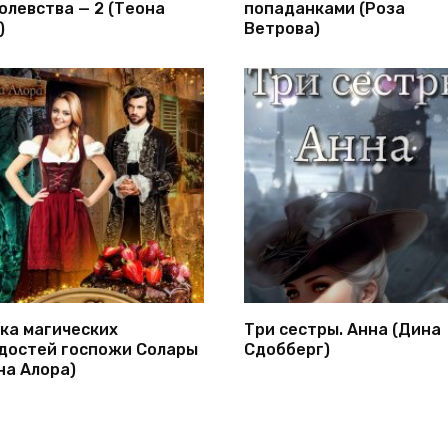
олевства — 2 (Теона
попаданками (Роза
)
Ветрова)
ка магических
Три сестры. Анна (Дина
достей госпожи Солары
Сдобберг)
на Алора)