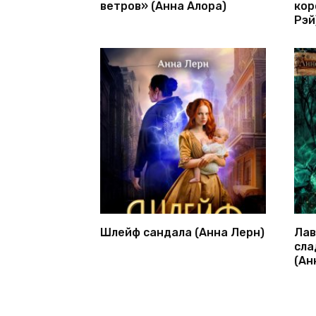
ветров» (Анна Алора)
кор
Рэй
Шлейф сандала (Анна Лерн)
Лав
сла
(Ан