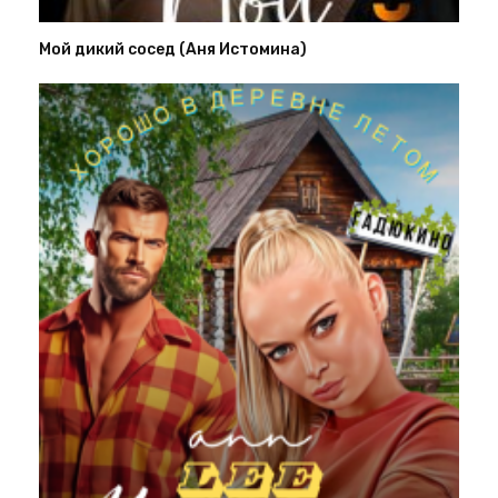
Мой дикий сосед (Аня Истомина)