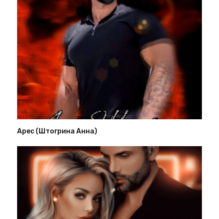
Арес (Штогрина Анна)