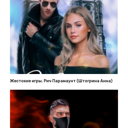
Жестокие игры. Рич Парамаунт (Штогрина Анна)