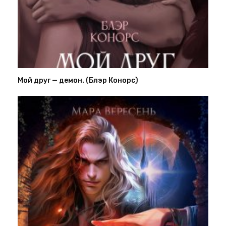
Мой друг — демон. (Блэр Конорс)