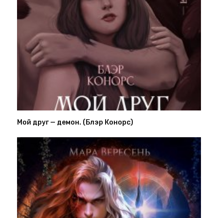
Мой друг — демон. (Блэр Конорс)