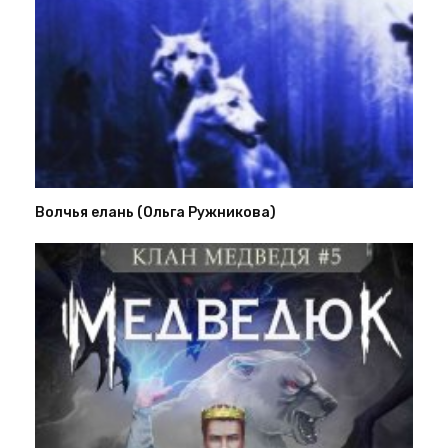
Волчья елань (Ольга Ружникова)