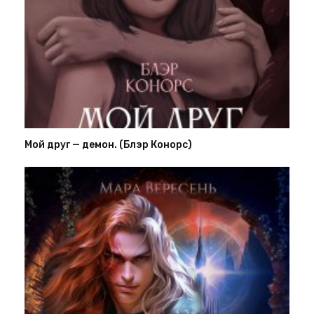
Мой друг — демон. (Блэр Конорс)