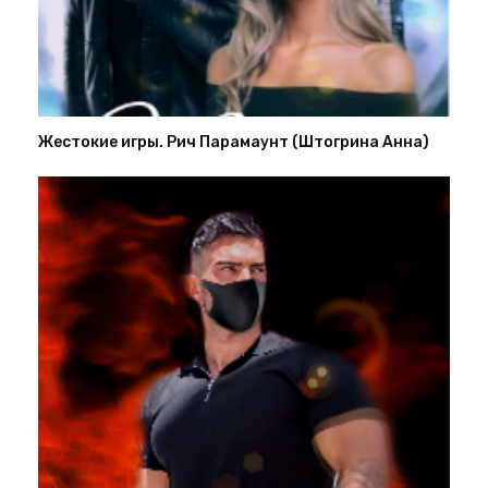
Жестокие игры. Рич Парамаунт (Штогрина Анна)