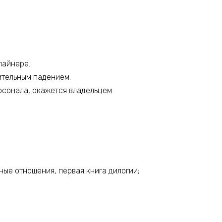
лайнере.
ительным падением.
ерсонала, окажется владельцем
ные отношения, первая книга дилогии;