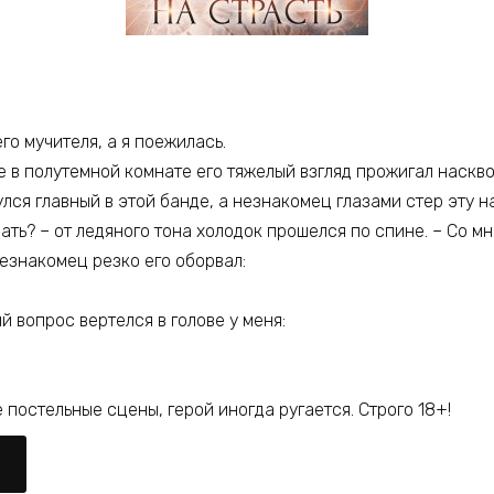
го мучителя, а я поежилась.
же в полутемной комнате его тяжелый взгляд прожигал наскво
улся главный в этой банде, а незнакомец глазами стер эту 
вать? – от ледяного тона холодок прошелся по спине. – Со м
незнакомец резко его оборвал:
й вопрос вертелся в голове у меня:
постельные сцены, герой иногда ругается. Строго 18+!