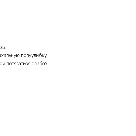
зь.
нахальную полуулыбку.
ной потягаться слабо?