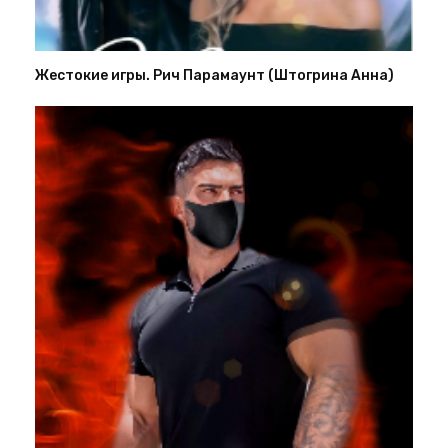
Жестокие игры. Рич Парамаунт (Штогрина Анна)