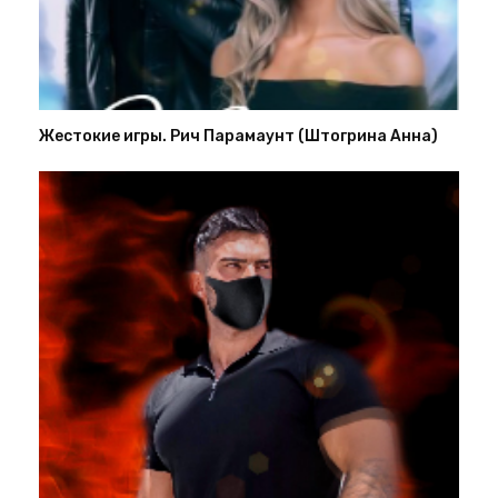
Жестокие игры. Рич Парамаунт (Штогрина Анна)