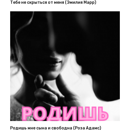
Тебе не скрыться от меня (Эмилия Марр)
Родишь мне сына и свободна (Роза Адамс)