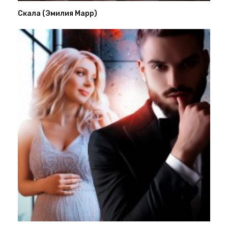
Скала (Эмилия Марр)