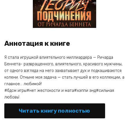
Аннотация к книге
Я стала игрушкой влиятельного миллиардера — Ричарда
Беннета- развращенного, влиятельного, красивого мужчины,
от одного взгляда на него захватывает дух и подкашиваются
колени. Отныне моя задача — стать лучшей в его коллекции, а
главное… любимой!
#бдсм игры#нет жестокости и мата#хэппи энд#сильная
любовь!
Читать книгу полностью