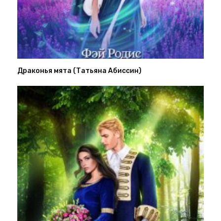
Драконья мята (Татьяна Абиссин)