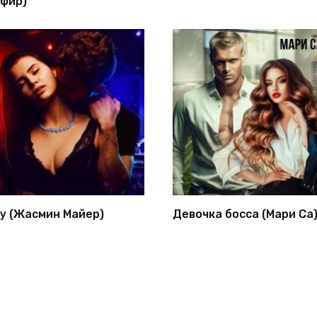
фир)
у (Жасмин Майер)
Девочка босса (Мари Са