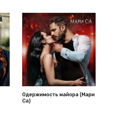
)
Одержимость майора (Мари
Са)