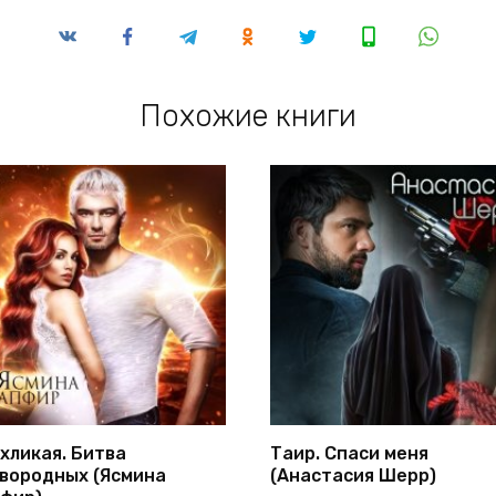
Похожие книги
хликая. Битва
Таир. Спаси меня
вородных (Ясмина
(Анастасия Шерр)